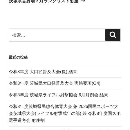
茨城県営射場３月ランクリスト射座
投
ー
稿
シ
ョ
ン
検
検
索
索:
最近の投稿
令和8年度 大口径普及大会(夏) 結果
令和8年度 茨城県大口径普及大会 実施要項(G4)
令和8年度 茨城県ライフル射撃協会 6月月例会 結果
令和8年度茨城県民総合体育大会 兼 2026国民スポーツ大
会茨城県大会(ライフル射撃成年の部) 兼 令和8年度国スポ
選手選考会 射座割