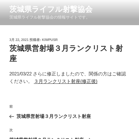
コ
茨城県ライフル射撃協会
ン
茨城県ライフル射撃協会の情報サイトです。
テ
ン
ツ
投
3月 22, 2021
投稿者:
KIWPUSR
へ
稿
茨城県営射場３月ランクリスト射
ス
日:
キ
座
ッ
プ
2021/03/22 さらに修正しましたので、関係の方はご確認
ください。
３月ランクリスト射座(修正後)
投
前
前
稿
の
茨城県営射場３月ランクリスト射座
ナ
投
ビ
稿
次
次
ゲ
の