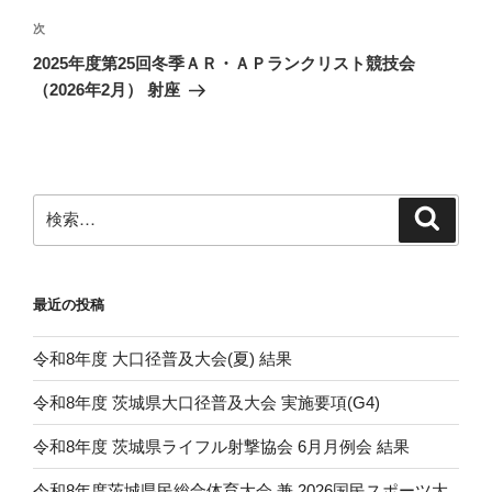
稿
ゲ
次
次
の
ー
2025年度第25回冬季ＡＲ・ＡＰランクリスト競技会
投
シ
（2026年2月） 射座
稿
ョ
ン
検
検
索
索:
最近の投稿
令和8年度 大口径普及大会(夏) 結果
令和8年度 茨城県大口径普及大会 実施要項(G4)
令和8年度 茨城県ライフル射撃協会 6月月例会 結果
令和8年度茨城県民総合体育大会 兼 2026国民スポーツ大