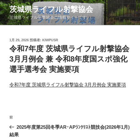
コ
茨城県ライフル射撃協会
ン
茨城県ライフル射撃協会の情報サイトです。
テ
ン
ツ
投
1月 29, 2026
投稿者:
KIWPUSR
へ
稿
令和7年度 茨城県ライフル射撃協会
ス
日:
キ
3月月例会 兼 令和8年度国スポ強化
ッ
選手選考会 実施要項
プ
令和7年度 茨城県ライフル射撃協会 3月月例会 実施要項
投
前
前
稿
の
2025年度第25回冬季AR･APﾗﾝｸﾘｽﾄ競技会(2026年1月)
ナ
投
結果
ビ