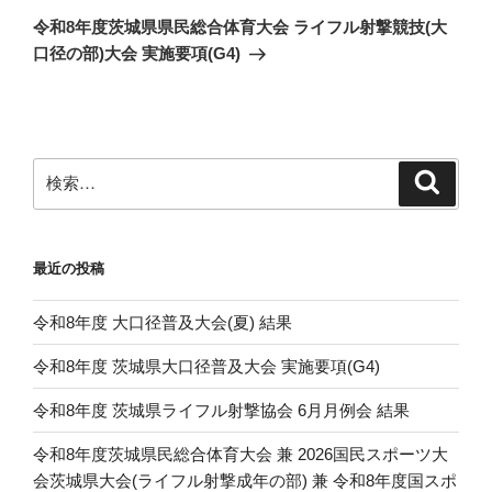
の
ー
令和8年度茨城県県民総合体育大会 ライフル射撃競技(大
投
シ
口径の部)大会 実施要項(G4)
稿
ョ
ン
検
検
索
索:
最近の投稿
令和8年度 大口径普及大会(夏) 結果
令和8年度 茨城県大口径普及大会 実施要項(G4)
令和8年度 茨城県ライフル射撃協会 6月月例会 結果
令和8年度茨城県民総合体育大会 兼 2026国民スポーツ大
会茨城県大会(ライフル射撃成年の部) 兼 令和8年度国スポ