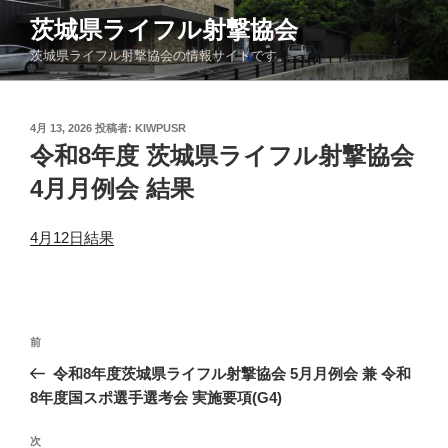
コ
茨城県ライフル射撃協会
ン
茨城県ライフル射撃協会の情報サイトです。
テ
ン
ツ
投
4月 13, 2026
投稿者:
KIWPUSR
へ
稿
令和8年度 茨城県ライフル射撃協会
ス
日:
キ
4月月例会 結果
ッ
プ
4月12日結果
投
前
前
稿
の
令和8年度茨城県ライフル射撃協会 5月月例会 兼 令和
ナ
投
8年度国スポ選手選考会 実施要項(G4)
ビ
稿
ゲ
次
次