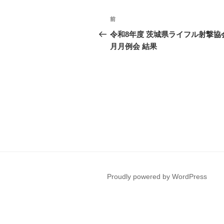
投
前
前
稿
の
令和8年度 茨城県ライフル射撃協会
投
月月例会 結果
ナ
稿
ビ
ゲ
ー
シ
ョ
ン
Proudly powered by WordPress