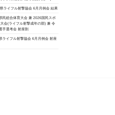
城県ライフル射撃協会 6月月例会 結果
民総合体育大会 兼 2026国民スポ
大会(ライフル射撃成年の部) 兼 令
選手選考会 射座割
県ライフル射撃協会 6月月例会 射座