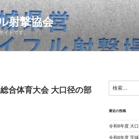
ル射撃協会
サイトです。
検
民総合体育大会 大口径の部
索:
最近の投稿
令和8年度 大口
令和8年度 茨城