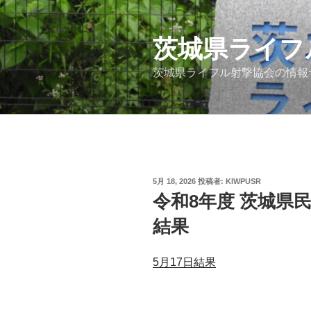
コ
ン
テ
茨城県ライフ
ン
茨城県ライフル射撃協会の情報
ツ
へ
ス
キ
ッ
プ
投
5月 18, 2026
投稿者:
KIWPUSR
稿
令和8年度 茨城県
日:
結果
5月17日結果